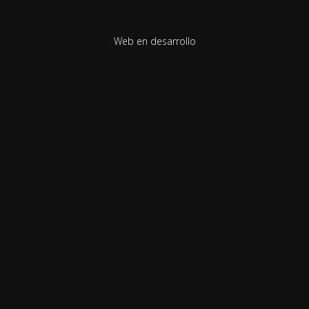
Web en desarrollo