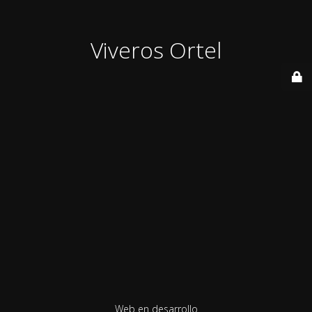
Viveros Ortel
Web en desarrollo